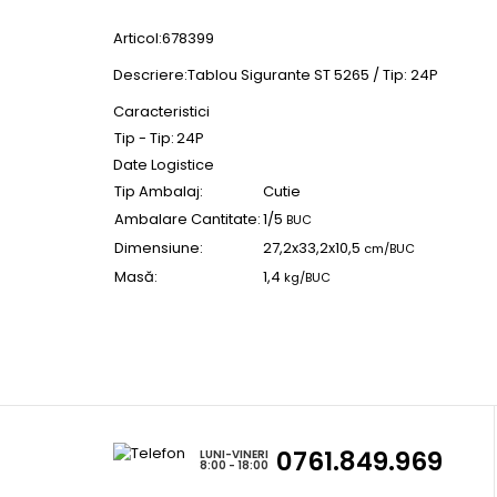
Articol:678399
Descriere:Tablou Sigurante ST 5265 / Tip: 24P
Caracteristici
Tip - Tip:
24P
Date Logistice
Tip Ambalaj:
Cutie
Ambalare Cantitate:
1/5
BUC
Dimensiune:
27,2x33,2x10,5
cm/BUC
Masă:
1,4
kg/BUC
0761.849.969
LUNI-VINERI
8:00 - 18:00