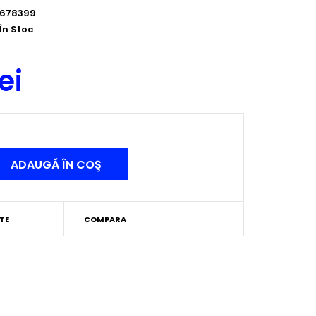
678399
În Stoc
ei
TE
COMPARA