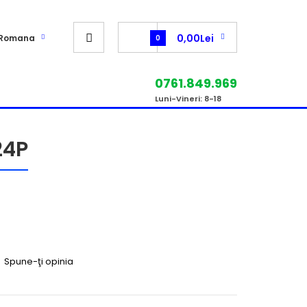
0,00Lei
Romana
0
0761.849.969
Luni-Vineri: 8-18
24P
|
Spune-ţi opinia