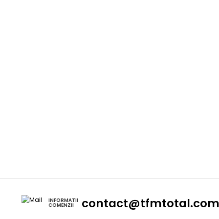
contact@tfmtotal.co
INFORMATII
COMENZII