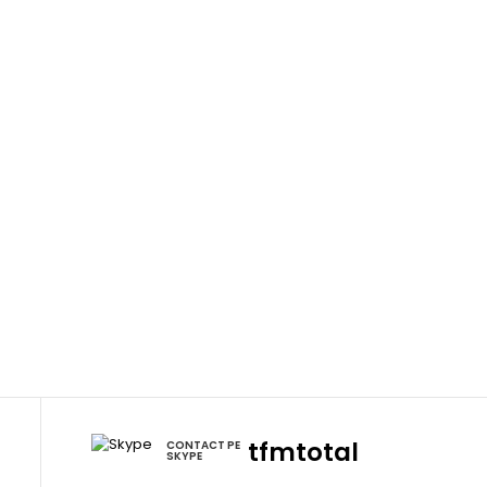
m
tfmtotal
CONTACT PE
SKYPE