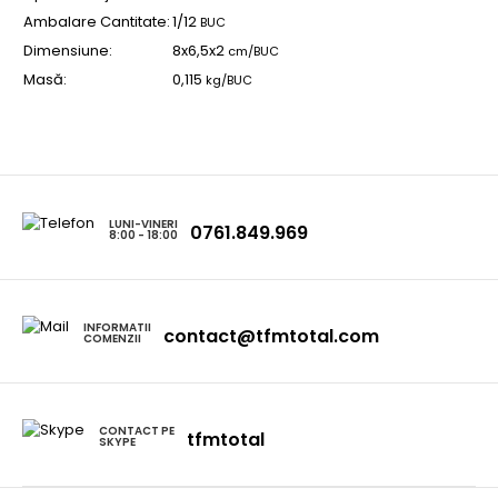
Ambalare Cantitate:
1/12
BUC
Dimensiune:
8x6,5x2
cm/BUC
Masă:
0,115
kg/BUC
LUNI-VINERI
0761.849.969
8:00 - 18:00
INFORMATII
contact@tfmtotal.com
COMENZII
CONTACT PE
tfmtotal
SKYPE