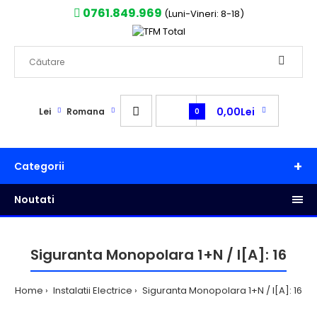
0761.849.969
(Luni-Vineri: 8-18)
0,00Lei
Lei
Romana
0
Categorii
Noutati
Siguranta Monopolara 1+N / I[A]: 16
Home
Instalatii Electrice
Siguranta Monopolara 1+N / I[A]: 16