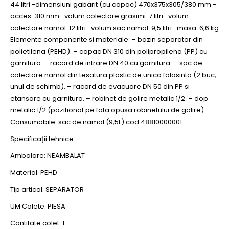
44 litri -dimensiuni gabarit (cu capac) 470x375x305/380 mm -
acces: 310 mm -volum colectare grasimi: 7 litri -volum
colectare namol: 12 litri -volum sac namol: 9,5 litri -masa: 6,6 kg
Elemente componente si materiale: – bazin separator din
polietilena (PEHD). – capac DN 310 din polipropilena (PP) cu
garnitura. – racord de intrare DN 40 cu garnitura. – sac de
colectare namol din tesatura plastic de unica folosinta (2 buc,
unul de schimb). – racord de evacuare DN 50 din PP si
etansare cu garnitura. – robinet de golire metalic 1/2. – dop
metalic 1/2 (pozitionat pe fata opusa robinetului de golire)
Consumabile: sac de namol (9,5L) cod 48810000001
Specificații tehnice
Ambalare: NEAMBALAT
Material: PEHD
Tip articol: SEPARATOR
UM Colete: PIESA
Cantitate colet: 1