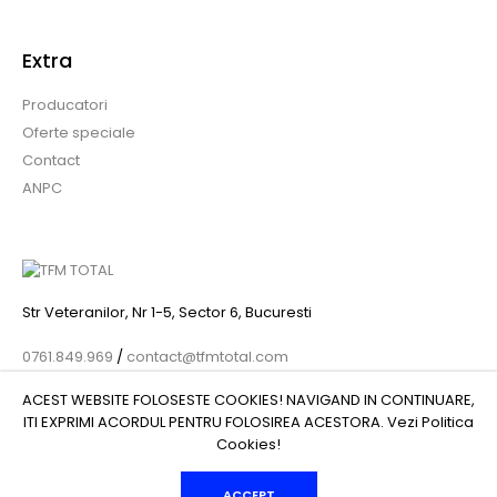
Extra
Producatori
Oferte speciale
Contact
ANPC
Str Veteranilor, Nr 1-5, Sector 6, Bucuresti
0761.849.969
/
contact@tfmtotal.com
ACEST WEBSITE FOLOSESTE COOKIES! NAVIGAND IN CONTINUARE,
ITI EXPRIMI ACORDUL PENTRU FOLOSIREA ACESTORA. Vezi
Politica
Cookies
!
© 2022 TFM GLOBAL IMPEX SRL , CIF: 41247203 | Nr. reg.:
J34/576/2019 - Toate drepturile rezervate - by DevPro.ro
ACCEPT