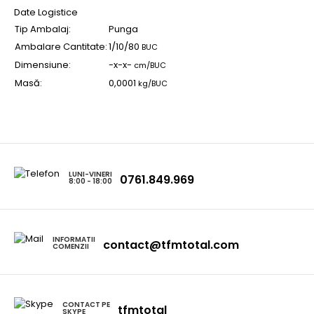
Date Logistice
Tip Ambalaj:
Punga
Ambalare Cantitate:
1/10/80
BUC
Dimensiune:
-x-x-
cm/BUC
Masă:
0,0001
kg/BUC
LUNI-VINERI
0761.849.969
8:00 - 18:00
INFORMATII
contact@tfmtotal.com
COMENZII
CONTACT PE
tfmtotal
SKYPE