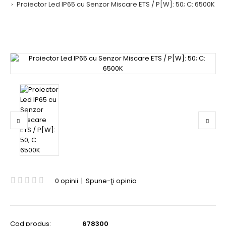
Proiector Led IP65 cu Senzor Miscare ETS / P[W]: 50; C: 6500K
0 opinii
|
Spune-ţi opinia
Cod produs:
678300