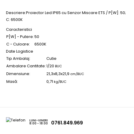
Descriere:Proiector Led IP65 cu Senzor Miscare ETS / P[W]: 50;
C: 6500K
Caracteristici
P[W] - Putere:
50
C - Culoare:
6500K
Date Logistice
Tip Ambalaj:
Cutie
Ambalare Cantitate:
1/20
BUC
Dimensiune:
21,3x8,3x21,9
cm/BUC
Masă:
0,71
kg/BUC
LUNI-VINERI
0761.849.969
8:00 - 18:00