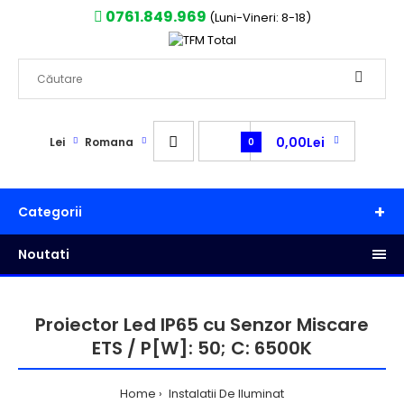
0761.849.969
(Luni-Vineri: 8-18)
0,00Lei
Lei
Romana
0
Categorii
Noutati
Proiector Led IP65 cu Senzor Miscare
ETS / P[W]: 50; C: 6500K
Home
Instalatii De Iluminat