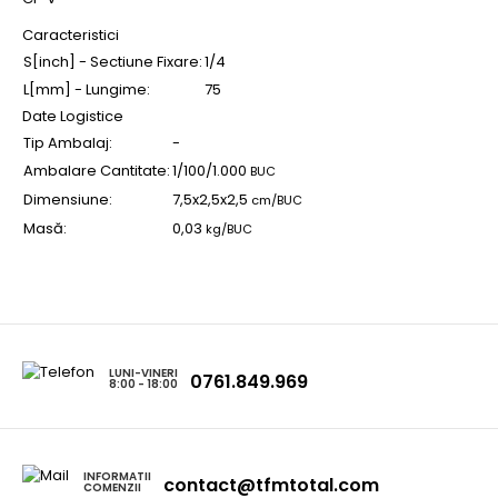
Caracteristici
S[inch] - Sectiune Fixare:
1/4
L[mm] - Lungime:
75
Date Logistice
Tip Ambalaj:
-
Ambalare Cantitate:
1/100/1.000
BUC
Dimensiune:
7,5x2,5x2,5
cm/BUC
Masă:
0,03
kg/BUC
LUNI-VINERI
0761.849.969
8:00 - 18:00
INFORMATII
contact@tfmtotal.com
COMENZII