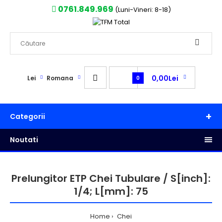
0761.849.969
(Luni-Vineri: 8-18)
0,00Lei
Lei
Romana
0
Categorii
Noutati
Prelungitor ETP Chei Tubulare / S[inch]:
1/4; L[mm]: 75
Home
Chei