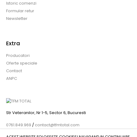
Istoric comenzi
Formular retur
Newsletter
Extra
Producatori
Oferte speciale
Contact
ANPC
Str Veteranilor, Nr 1-5, Sector 6, Bucuresti
0761.849.969
/
contact@tfmtotal.com
ACEST WEBSITE FOLOSESTE COOKIES! NAVIGAND IN CONTINUARE,