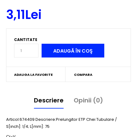
3,11Lei
CANTITATE
ADAUGA LA FAVORITE
COMPARA
Descriere
Opinii (0)
Articol:674409 Descriere:Prelungitor ETP Chei Tubulare /
S[inch]: 1/4; L[mm]: 75
Cr-V