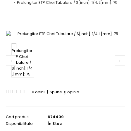
Prelungitor ETP Chei Tubulare / S[inch]: 1/4; L[mm]: 75
0 opinii
|
Spune-ţi opinia
Cod produs:
674409
Disponibilitate:
În Stoc