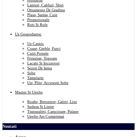
Feronerie
Lanturi, Cabluri, Sfori
Ornamente De Gradina
Plasa, Sarma, Cuie
Promotionale
Roti Si Role
Uz Gospodaresc
Uz Casnic
Coase, Greble, Furci
Cutii Postale
Ferastrae, Topoare
Lacate Si Incuietori
Sezon De Iarna
Sobe
Tamplarie
Usi, Plite, Accesorii Sobe
Masini Si Unelte
Roabe, Betoniere, Galeti, Lize
Sudura Si Lipire
Transpaleti, Carucioare, Palane
Unelte Aer Comprimat
Noutati