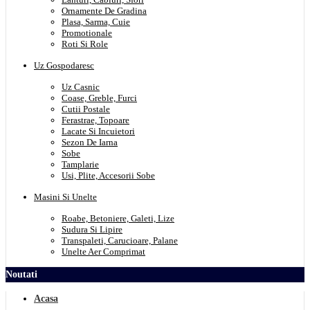
Ornamente De Gradina
Plasa, Sarma, Cuie
Promotionale
Roti Si Role
Uz Gospodaresc
Uz Casnic
Coase, Greble, Furci
Cutii Postale
Ferastrae, Topoare
Lacate Si Incuietori
Sezon De Iarna
Sobe
Tamplarie
Usi, Plite, Accesorii Sobe
Masini Si Unelte
Roabe, Betoniere, Galeti, Lize
Sudura Si Lipire
Transpaleti, Carucioare, Palane
Unelte Aer Comprimat
Noutati
Acasa