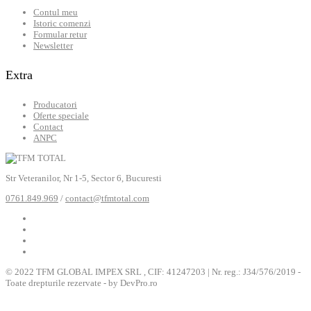
Contul meu
Istoric comenzi
Formular retur
Newsletter
Extra
Producatori
Oferte speciale
Contact
ANPC
Str Veteranilor, Nr 1-5, Sector 6, Bucuresti
0761.849.969
/
contact@tfmtotal.com
© 2022 TFM GLOBAL IMPEX SRL , CIF: 41247203 | Nr. reg.: J34/576/2019 -
Toate drepturile rezervate - by DevPro.ro