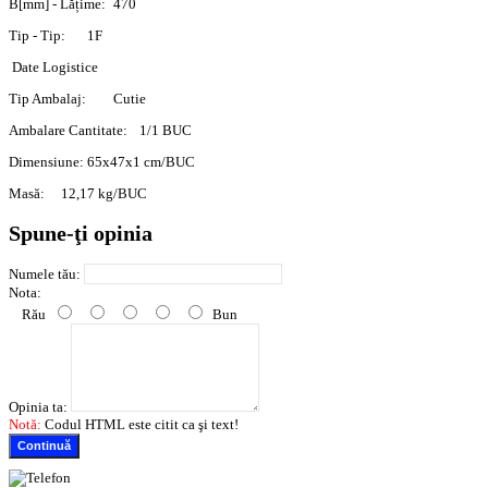
B[mm] - Lățime:
470
Tip - Tip:
1F
Date Logistice
Tip Ambalaj:
Cutie
Ambalare Cantitate:
1/1 BUC
Dimensiune:
65x47x1 cm/BUC
Masă:
12,17 kg/BUC
Spune-ţi opinia
Numele tău:
Nota:
Rău
Bun
Opinia ta:
Notă:
Codul HTML este citit ca şi text!
Continuă