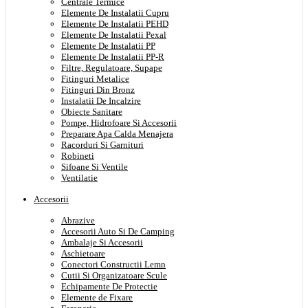
Centrale Termice
Elemente De Instalatii Cupru
Elemente De Instalatii PEHD
Elemente De Instalatii Pexal
Elemente De Instalatii PP
Elemente De Instalatii PP-R
Filtre, Regulatoare, Supape
Fitinguri Metalice
Fitinguri Din Bronz
Instalatii De Incalzire
Obiecte Sanitare
Pompe, Hidrofoare Si Accesorii
Preparare Apa Calda Menajera
Racorduri Si Garnituri
Robineti
Sifoane Si Ventile
Ventilatie
Accesorii
Abrazive
Accesorii Auto Si De Camping
Ambalaje Si Accesorii
Aschietoare
Conectori Constructii Lemn
Cutii Si Organizatoare Scule
Echipamente De Protectie
Elemente de Fixare