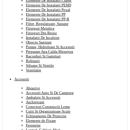
Elemente De Instalatii Cupru
Elemente De Instalatii PEHD
Elemente De Instalatii Pexal
Elemente De Instalatii PP
Elemente De Instalatii PP-R
Filtre, Regulatoare, Supape
Fitinguri Metalice
Fitinguri Din Bronz
Instalatii De Incalzire
Obiecte Sanitare
Pompe, Hidrofoare Si Accesorii
Preparare Apa Calda Menajera
Racorduri Si Garnituri
Robineti
Sifoane Si Ventile
Ventilatie
Accesorii
Abrazive
Accesorii Auto Si De Camping
Ambalaje Si Accesorii
Aschietoare
Conectori Constructii Lemn
Cutii Si Organizatoare Scule
Echipamente De Protectie
Elemente de Fixare
Feronerie
Lanturi, Cabluri, Sfori