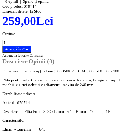
0 opinii
|
Spune-ţi opinia
Cod produs:
679714
Disponibilitate:
În Stoc
259,00Lei
Cantitate
Adauga la favorite
Compara
Descriere
Opinii (0)
Dimensiuni de montaj (Lxl mm): 660509: 470x345, 660510: 565x400
Plita pentru sobe traditionale, confectionata din fonta, Design rotunjit la
muchii cu trei ochiuri cu diametrul maxim de 240 mm
Durabilitate ridicata
Articol:
679714
Descriere:
Plita Fonta 3OC / L[mm]: 645; B[mm]: 470; Tip: 1F
Caracteristici
L[mm] - Lungime:
645