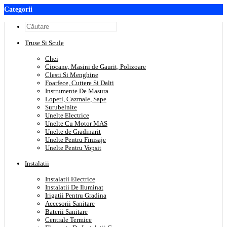
Categorii
Truse Si Scule
Chei
Ciocane, Masini de Gaurit, Polizoare
Clesti Si Menghine
Foarfece, Cuttere Si Dalti
Instrumente De Masura
Lopeti, Cazmale, Sape
Surubelnite
Unelte Electrice
Unelte Cu Motor MAS
Unelte de Gradinarit
Unelte Pentru Finisaje
Unelte Pentru Vopsit
Instalatii
Instalatii Electrice
Instalatii De Iluminat
Irigatii Pentru Gradina
Accesorii Sanitare
Baterii Sanitare
Centrale Termice