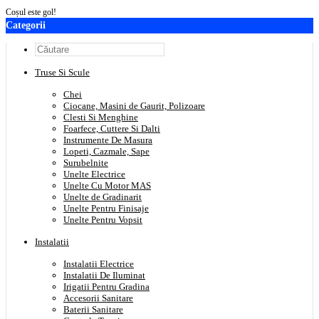
Coșul este gol!
Categorii
Truse Si Scule
Chei
Ciocane, Masini de Gaurit, Polizoare
Clesti Si Menghine
Foarfece, Cuttere Si Dalti
Instrumente De Masura
Lopeti, Cazmale, Sape
Surubelnite
Unelte Electrice
Unelte Cu Motor MAS
Unelte de Gradinarit
Unelte Pentru Finisaje
Unelte Pentru Vopsit
Instalatii
Instalatii Electrice
Instalatii De Iluminat
Irigatii Pentru Gradina
Accesorii Sanitare
Baterii Sanitare