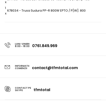
x
1
678034 - Trusa Sudura PP-R 800W EPTO / P[W]: 800
x
LUNI-VINERI
0761.849.969
8:00 - 18:00
INFORMATII
contact@tfmtotal.com
COMENZII
CONTACT PE
tfmtotal
SKYPE