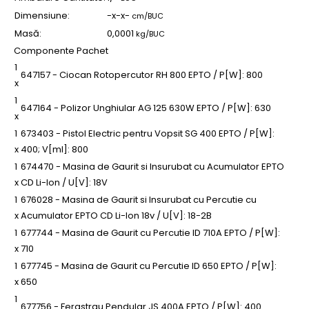
Dimensiune:
-x-x-
cm/BUC
Masă:
0,0001
kg/BUC
Componente Pachet
1
647157 - Ciocan Rotopercutor RH 800 EPTO / P[W]: 800
x
1
647164 - Polizor Unghiular AG 125 630W EPTO / P[W]: 630
x
1
673403 - Pistol Electric pentru Vopsit SG 400 EPTO / P[W]:
x
400; V[ml]: 800
1
674470 - Masina de Gaurit si Insurubat cu Acumulator EPTO
x
CD Li-Ion / U[V]: 18V
1
676028 - Masina de Gaurit si Insurubat cu Percutie cu
x
Acumulator EPTO CD Li-Ion 18v / U[V]: 18-2B
1
677744 - Masina de Gaurit cu Percutie ID 710A EPTO / P[W]:
x
710
1
677745 - Masina de Gaurit cu Percutie ID 650 EPTO / P[W]:
x
650
1
677756 - Ferastrau Pendular JS 400A EPTO / P[W]: 400