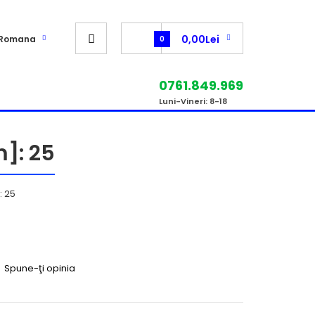
0,00Lei
Romana
0
0761.849.969
Luni-Vineri: 8-18
m]: 25
: 25
|
Spune-ţi opinia