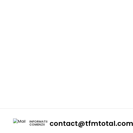
contact@tfmtotal.co
INFORMATII
COMENZII