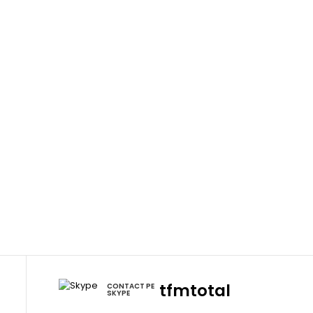
m
tfmtotal
CONTACT PE
SKYPE