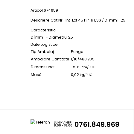
Articol:674659
Descriere:Cot Nr 1 Int-Ext 45 PP-R ESS / D[mm]: 25
Caracteristici
D[mm] - Diametru:
25
Date Logistice
Tip Ambalaj:
Punga
Ambalare Cantitate:
1/10/480
BUC
Dimensiune:
-x-x-
cm/BUC
Masă:
0,02
kg/BUC
0761.849.969
LUNI-VINERI
8:00 - 18:00