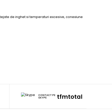
tejate de inghet si temperaturi excesive, conexiune
m
tfmtotal
CONTACT PE
SKYPE