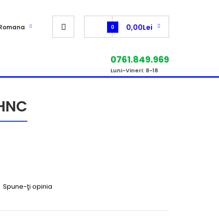
0,00Lei
Romana
0
0761.849.969
Luni-Vineri: 8-18
3HNC
|
Spune-ţi opinia