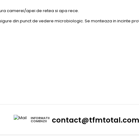
ra camerei/apei de retea si apa rece.
sigure din punct de vedere microbiologic. Se monteaza in incinte pro
contact@tfmtotal.co
INFORMATII
COMENZII