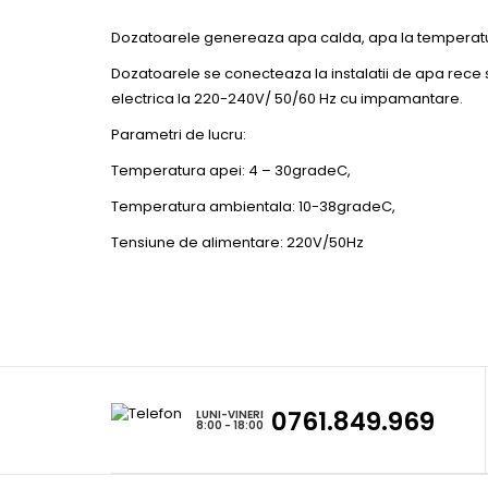
Dozatoarele genereaza apa calda, apa la temperatu
Dozatoarele se conecteaza la instalatii de apa rece 
electrica la 220-240V/ 50/60 Hz cu impamantare.
Parametri de lucru:
Temperatura apei: 4 – 30gradeC,
Temperatura ambientala: 10-38gradeC,
Tensiune de alimentare: 220V/50Hz
0761.849.969
LUNI-VINERI
8:00 - 18:00