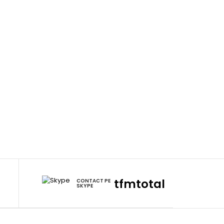
m
tfmtotal
CONTACT PE
SKYPE