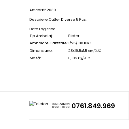
Articol:652030
Descriere:Cutter Diverse 5 Pcs.
Date Logistice
Tip Ambalaj:
Blister
Ambalare Cantitate:
1/25/100
BUC
Dimensiune:
23x15,5x1,5
cm/BUC
Masă:
0,105
kg/BUC
0761.849.969
LUNI-VINERI
8:00 - 18:00