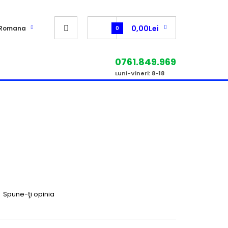
0,00Lei
Romana
0
0761.849.969
Luni-Vineri: 8-18
|
Spune-ţi opinia