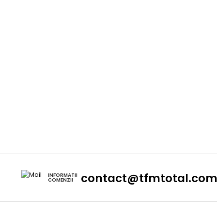
contact@tfmtotal.co
INFORMATII
COMENZII