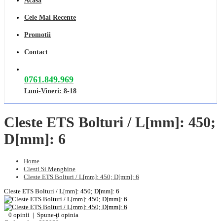
Acasa
Cele Mai Recente
Promotii
Contact
0761.849.969
Luni-Vineri: 8-18
Cleste ETS Bolturi / L[mm]: 450;
D[mm]: 6
Home
Clesti Si Menghine
Cleste ETS Bolturi / L[mm]: 450; D[mm]: 6
Cleste ETS Bolturi / L[mm]: 450; D[mm]: 6
0 opinii
|
Spune-ţi opinia