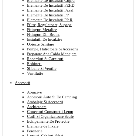
Elemente De Instalatii Cupru
Elemente De Instalatii PEHD
Elemente De Instalatii Pexal
Elemente De Instalatii PP
Elemente De Instalatii PP-R
Filtre, Regulatoare, Supape
Fitinguri Metalice
Fitinguri Din Bronz
Instalatii De Incalzire
Obiecte Sanitare
Pompe, Hidrofoare Si Accesorii
Preparare Apa Calda Menajera
Racorduri Si Garnituri
Robineti
Sifoane Si Ventile
Ventilatie
Accesorii
Abrazive
Accesorii Auto Si De Camping
Ambalaje Si Accesorii
Aschietoare
Conectori Constructii Lemn
Cutii Si Organizatoare Scule
Echipamente De Protectie
Elemente de Fixare
Feronerie
Lanturi, Cabluri, Sfori