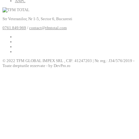
ANPC
Str Veteranilor, Nr 1-5, Sector 6, Bucuresti
0761.849.969
/
contact@tfmtotal.com
© 2022 TFM GLOBAL IMPEX SRL , CIF: 41247203 | Nr. reg.: J34/576/2019 -
Toate drepturile rezervate - by DevPro.ro