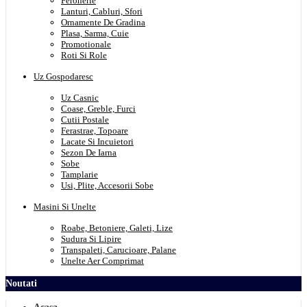
Feronerie
Lanturi, Cabluri, Sfori
Ornamente De Gradina
Plasa, Sarma, Cuie
Promotionale
Roti Si Role
Uz Gospodaresc
Uz Casnic
Coase, Greble, Furci
Cutii Postale
Ferastrae, Topoare
Lacate Si Incuietori
Sezon De Iarna
Sobe
Tamplarie
Usi, Plite, Accesorii Sobe
Masini Si Unelte
Roabe, Betoniere, Galeti, Lize
Sudura Si Lipire
Transpaleti, Carucioare, Palane
Unelte Aer Comprimat
Noutati