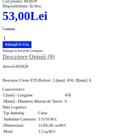
Cod produs:
603029
Disponibilitate:
În Stoc
53,00Lei
Cantitate
Adauga la favorite
Compara
Descriere
Opinii (0)
Articol:603029
Descriere:Cleste ETS Bolturi / L[mm]: 450; D[mm]: 6
Caracteristici
L[mm] - Lungime:
450
D[mm] - Diametru Maxim de Taiere:
6
Date Logistice
Tip Ambalaj:
Cutie
Ambalare Cantitate:
1/5/10
BUC
Dimensiune:
1x30x30
cm/BUC
Masă:
1,5
kg/BUC