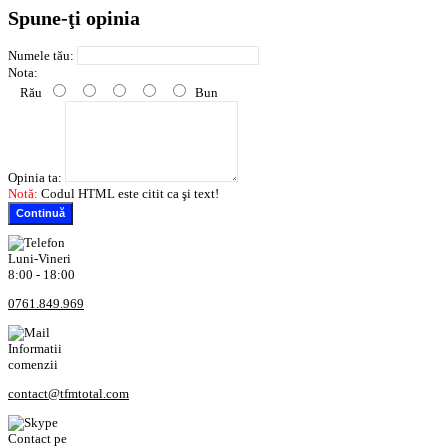
Spune-ţi opinia
Numele tău:
Nota:
Rău
Bun
Opinia ta:
Notă:
Codul HTML este citit ca şi text!
Continuă
Luni-Vineri
8:00 - 18:00
0761.849.969
Informatii
comenzii
contact@tfmtotal.com
Contact pe