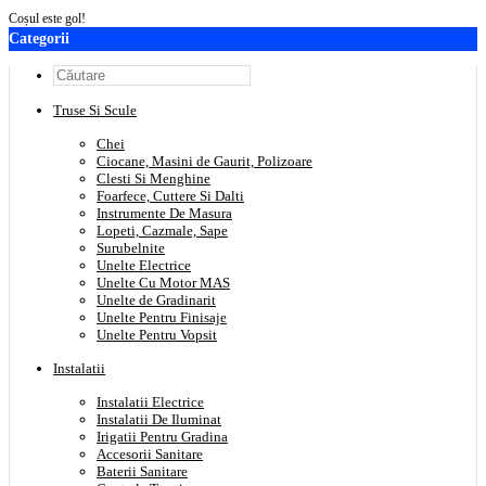
Coșul este gol!
Categorii
Truse Si Scule
Chei
Ciocane, Masini de Gaurit, Polizoare
Clesti Si Menghine
Foarfece, Cuttere Si Dalti
Instrumente De Masura
Lopeti, Cazmale, Sape
Surubelnite
Unelte Electrice
Unelte Cu Motor MAS
Unelte de Gradinarit
Unelte Pentru Finisaje
Unelte Pentru Vopsit
Instalatii
Instalatii Electrice
Instalatii De Iluminat
Irigatii Pentru Gradina
Accesorii Sanitare
Baterii Sanitare