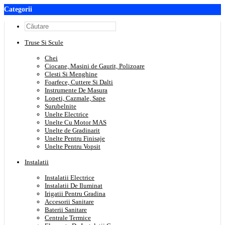
Categorii
Truse Si Scule
Chei
Ciocane, Masini de Gaurit, Polizoare
Clesti Si Menghine
Foarfece, Cuttere Si Dalti
Instrumente De Masura
Lopeti, Cazmale, Sape
Surubelnite
Unelte Electrice
Unelte Cu Motor MAS
Unelte de Gradinarit
Unelte Pentru Finisaje
Unelte Pentru Vopsit
Instalatii
Instalatii Electrice
Instalatii De Iluminat
Irigatii Pentru Gradina
Accesorii Sanitare
Baterii Sanitare
Centrale Termice