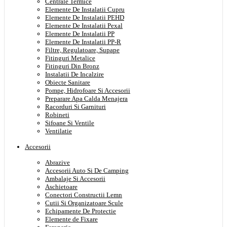
Centrale Termice
Elemente De Instalatii Cupru
Elemente De Instalatii PEHD
Elemente De Instalatii Pexal
Elemente De Instalatii PP
Elemente De Instalatii PP-R
Filtre, Regulatoare, Supape
Fitinguri Metalice
Fitinguri Din Bronz
Instalatii De Incalzire
Obiecte Sanitare
Pompe, Hidrofoare Si Accesorii
Preparare Apa Calda Menajera
Racorduri Si Garnituri
Robineti
Sifoane Si Ventile
Ventilatie
Accesorii
Abrazive
Accesorii Auto Si De Camping
Ambalaje Si Accesorii
Aschietoare
Conectori Constructii Lemn
Cutii Si Organizatoare Scule
Echipamente De Protectie
Elemente de Fixare