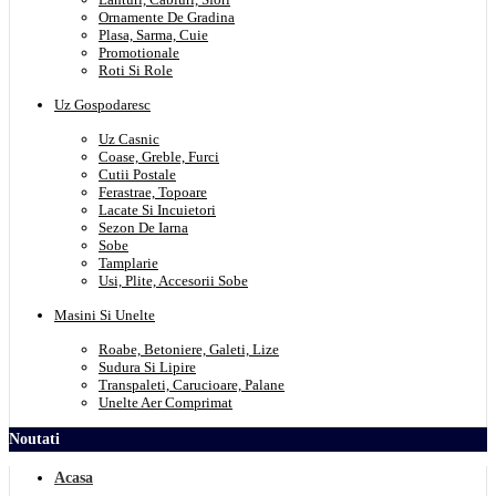
Ornamente De Gradina
Plasa, Sarma, Cuie
Promotionale
Roti Si Role
Uz Gospodaresc
Uz Casnic
Coase, Greble, Furci
Cutii Postale
Ferastrae, Topoare
Lacate Si Incuietori
Sezon De Iarna
Sobe
Tamplarie
Usi, Plite, Accesorii Sobe
Masini Si Unelte
Roabe, Betoniere, Galeti, Lize
Sudura Si Lipire
Transpaleti, Carucioare, Palane
Unelte Aer Comprimat
Noutati
Acasa