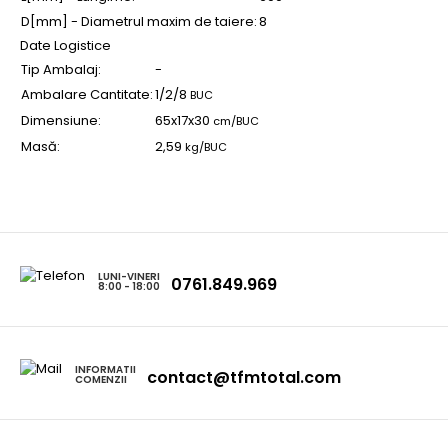
D[mm] - Diametrul maxim de taiere:
8
Date Logistice
Tip Ambalaj:
-
Ambalare Cantitate:
1/2/8
BUC
Dimensiune:
65x17x30
cm/BUC
Masă:
2,59
kg/BUC
LUNI-VINERI
0761.849.969
8:00 - 18:00
INFORMATII
contact@tfmtotal.com
COMENZII