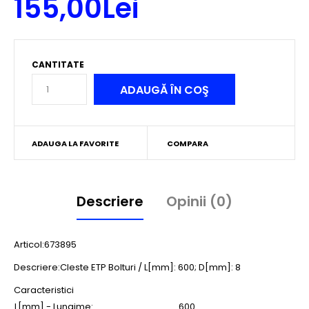
155,00Lei
CANTITATE
ADAUGA LA FAVORITE
COMPARA
Descriere
Opinii (0)
Articol:673895
Descriere:Cleste ETP Bolturi / L[mm]: 600; D[mm]: 8
Caracteristici
L[mm] - Lungime:
600