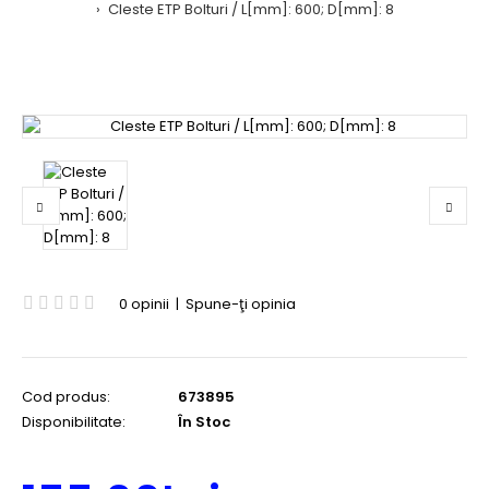
Cleste ETP Bolturi / L[mm]: 600; D[mm]: 8
0 opinii
|
Spune-ţi opinia
Cod produs:
673895
Disponibilitate:
În Stoc