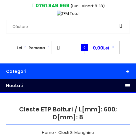
0761.849.969
(Luni-Vineri: 8-18)
0,00Lei
Lei
Romana
0
Categorii
Noutati
Cleste ETP Bolturi / L[mm]: 600;
D[mm]: 8
Home
Clesti Si Menghine