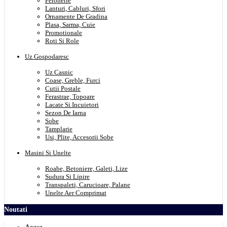
Feronerie
Lanturi, Cabluri, Sfori
Ornamente De Gradina
Plasa, Sarma, Cuie
Promotionale
Roti Si Role
Uz Gospodaresc
Uz Casnic
Coase, Greble, Furci
Cutii Postale
Ferastrae, Topoare
Lacate Si Incuietori
Sezon De Iarna
Sobe
Tamplarie
Usi, Plite, Accesorii Sobe
Masini Si Unelte
Roabe, Betoniere, Galeti, Lize
Sudura Si Lipire
Transpaleti, Carucioare, Palane
Unelte Aer Comprimat
Noutati