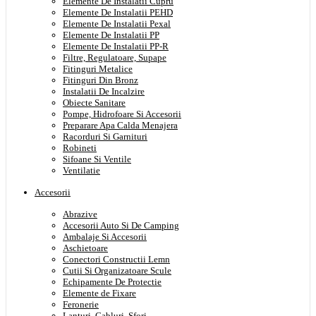
Elemente De Instalatii Cupru
Elemente De Instalatii PEHD
Elemente De Instalatii Pexal
Elemente De Instalatii PP
Elemente De Instalatii PP-R
Filtre, Regulatoare, Supape
Fitinguri Metalice
Fitinguri Din Bronz
Instalatii De Incalzire
Obiecte Sanitare
Pompe, Hidrofoare Si Accesorii
Preparare Apa Calda Menajera
Racorduri Si Garnituri
Robineti
Sifoane Si Ventile
Ventilatie
Accesorii
Abrazive
Accesorii Auto Si De Camping
Ambalaje Si Accesorii
Aschietoare
Conectori Constructii Lemn
Cutii Si Organizatoare Scule
Echipamente De Protectie
Elemente de Fixare
Feronerie
Lanturi, Cabluri, Sfori