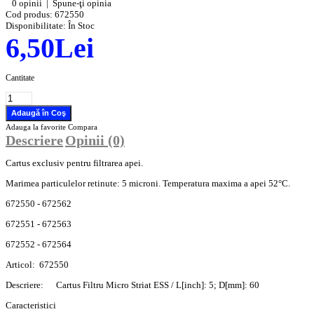
0 opinii
|
Spune-ţi opinia
Cod produs:
672550
Disponibilitate:
În Stoc
6,50Lei
Cantitate
Adauga la favorite
Compara
Descriere
Opinii (0)
Cartus exclusiv pentru filtrarea apei.
Marimea particulelor retinute: 5 microni. Temperatura maxima a apei 52°C.
672550 - 672562
672551 - 672563
672552 - 672564
Articol:
672550
Descriere:
Cartus Filtru Micro Striat ESS / L[inch]: 5; D[mm]: 60
Caracteristici