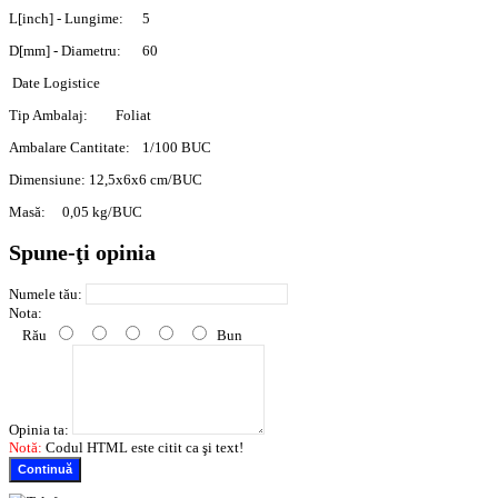
L[inch] - Lungime:
5
D[mm] - Diametru:
60
Date Logistice
Tip Ambalaj:
Foliat
Ambalare Cantitate:
1/100 BUC
Dimensiune:
12,5x6x6 cm/BUC
Masă:
0,05 kg/BUC
Spune-ţi opinia
Numele tău:
Nota:
Rău
Bun
Opinia ta:
Notă:
Codul HTML este citit ca şi text!
Continuă