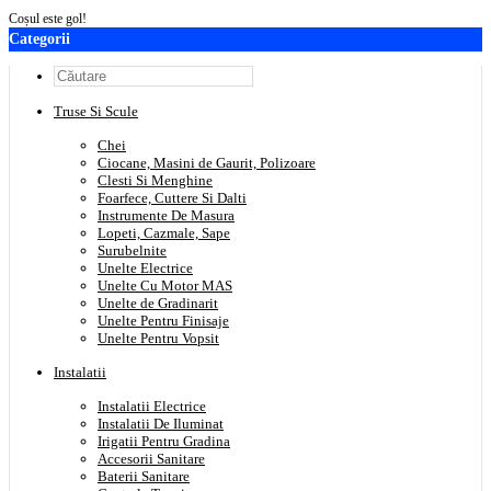
Coșul este gol!
Categorii
Truse Si Scule
Chei
Ciocane, Masini de Gaurit, Polizoare
Clesti Si Menghine
Foarfece, Cuttere Si Dalti
Instrumente De Masura
Lopeti, Cazmale, Sape
Surubelnite
Unelte Electrice
Unelte Cu Motor MAS
Unelte de Gradinarit
Unelte Pentru Finisaje
Unelte Pentru Vopsit
Instalatii
Instalatii Electrice
Instalatii De Iluminat
Irigatii Pentru Gradina
Accesorii Sanitare
Baterii Sanitare