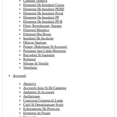
Centrale Termice
Elemente De Instalatii Cupru
Elemente De Instalatii PEHD
Elemente De Instalatii Pexal
Elemente De Instalatii PP
Elemente De Instalatii PP-R
Filtre, Regulatoare, Supape
Fitinguri Metalice
Fitinguri Din Bronz
Instalatii De Incalzire
Obiecte Sanitare
Pompe, Hidrofoare Si Accesorii
Preparare Apa Calda Menajera
Racorduri Si Garnituri
Robineti
Sifoane Si Ventile
Ventilatie
Accesorii
Abrazive
Accesorii Auto Si De Camping
Ambalaje Si Accesorii
Aschietoare
Conectori Constructii Lemn
Cutii Si Organizatoare Scule
Echipamente De Protectie
Elemente de Fixare