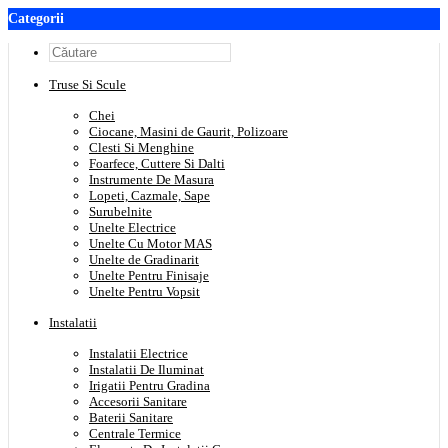
Categorii
Truse Si Scule
Chei
Ciocane, Masini de Gaurit, Polizoare
Clesti Si Menghine
Foarfece, Cuttere Si Dalti
Instrumente De Masura
Lopeti, Cazmale, Sape
Surubelnite
Unelte Electrice
Unelte Cu Motor MAS
Unelte de Gradinarit
Unelte Pentru Finisaje
Unelte Pentru Vopsit
Instalatii
Instalatii Electrice
Instalatii De Iluminat
Irigatii Pentru Gradina
Accesorii Sanitare
Baterii Sanitare
Centrale Termice