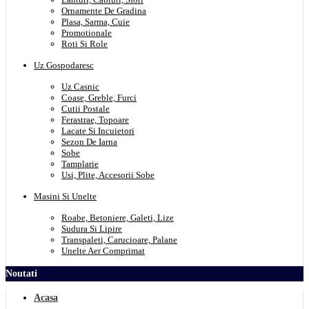
Ornamente De Gradina
Plasa, Sarma, Cuie
Promotionale
Roti Si Role
Uz Gospodaresc
Uz Casnic
Coase, Greble, Furci
Cutii Postale
Ferastrae, Topoare
Lacate Si Incuietori
Sezon De Iarna
Sobe
Tamplarie
Usi, Plite, Accesorii Sobe
Masini Si Unelte
Roabe, Betoniere, Galeti, Lize
Sudura Si Lipire
Transpaleti, Carucioare, Palane
Unelte Aer Comprimat
Noutati
Acasa