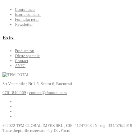
Contul meu
Istoric comenzi
Formular retur
Newsletter
Extra
Producatori
Oferte speciale
Contact
ANPC
Str Veteranilor, Nr 1-5, Sector 6, Bucuresti
0761.849.969
/
contact@tfmtotal.com
© 2022 TFM GLOBAL IMPEX SRL , CIF: 41247203 | Nr. reg.: J34/576/2019 -
Toate drepturile rezervate - by DevPro.ro