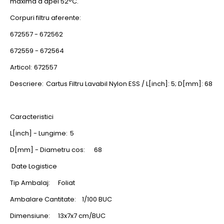
maxima a apei 52°C.
Corpuri filtru aferente:
672557 - 672562
672559 - 672564
Articol:
672557
Descriere:
Cartus Filtru Lavabil Nylon ESS / L[inch]: 5; D[mm]: 68
Caracteristici
L[inch] - Lungime:
5
D[mm] - Diametru cos:
68
Date Logistice
Tip Ambalaj:
Foliat
Ambalare Cantitate:
1/100 BUC
Dimensiune:
13x7x7 cm/BUC