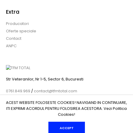
Extra
Producatori
Oferte speciale
Contact
ANPC
Str Veteranilor, Nr 1-5, Sector 6, Bucuresti
0761.849.969
/
contact@tfmtotal.com
ACEST WEBSITE FOLOSESTE COOKIES! NAVIGAND IN CONTINUARE,
ITI EXPRIMI ACORDUL PENTRU FOLOSIREA ACESTORA. Vezi
Politica
Cookies
!
© 2022 TFM GLOBAL IMPEX SRL , CIF: 41247203 | Nr. reg.:
J34/576/2019 - Toate drepturile rezervate - by DevPro.ro
ACCEPT