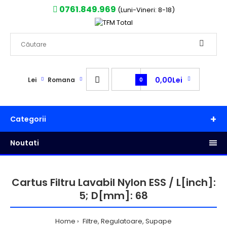
0761.849.969
(Luni-Vineri: 8-18)
0,00Lei
Lei
Romana
0
Categorii
Noutati
Cartus Filtru Lavabil Nylon ESS / L[inch]:
5; D[mm]: 68
Home
Filtre, Regulatoare, Supape