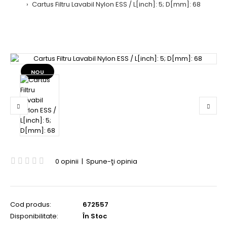
Cartus Filtru Lavabil Nylon ESS / L[inch]: 5; D[mm]: 68
NOU
0 opinii
|
Spune-ţi opinia
Cod produs:
672557
Disponibilitate:
În Stoc