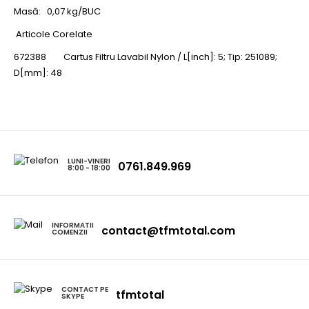
Masă:
0,07 kg/BUC
Articole Corelate
672388
Cartus Filtru Lavabil Nylon / L[inch]: 5; Tip: 251089;
D[mm]: 48
LUNI-VINERI
0761.849.969
8:00 - 18:00
INFORMATII
contact@tfmtotal.com
COMENZII
CONTACT PE
tfmtotal
SKYPE