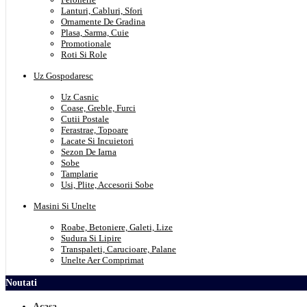
Lanturi, Cabluri, Sfori
Ornamente De Gradina
Plasa, Sarma, Cuie
Promotionale
Roti Si Role
Uz Gospodaresc
Uz Casnic
Coase, Greble, Furci
Cutii Postale
Ferastrae, Topoare
Lacate Si Incuietori
Sezon De Iarna
Sobe
Tamplarie
Usi, Plite, Accesorii Sobe
Masini Si Unelte
Roabe, Betoniere, Galeti, Lize
Sudura Si Lipire
Transpaleti, Carucioare, Palane
Unelte Aer Comprimat
Noutati
Acasa