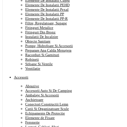
Elemente De Instalatii Cupru
Elemente De Instalatii PEHD
Elemente De Instalatii Pexal
Elemente De Instalatii PP
Elemente De Instalatii PP-R
Filtre, Regulatoare, Supape
Fitinguri Metalice
Fitinguri Din Bronz
Instalatii De Incalzire
Obiecte Sanitare
Pompe, Hidrofoare Si Accesorii
Preparare Apa Calda Menajera
Racorduri Si Garnituri
Robineti
Sifoane Si Ventile
Ventilatie
Accesorii
Abrazive
Accesorii Auto Si De Camping
Ambalaje Si Accesorii
Aschietoare
Conectori Constructii Lemn
Cutii Si Organizatoare Scule
Echipamente De Protectie
Elemente de Fixare
Feronerie
Lanturi, Cabluri, Sfori