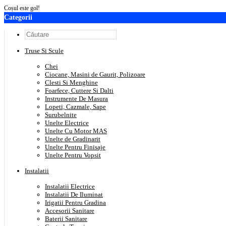
Coșul este gol!
Categorii
Truse Si Scule
Chei
Ciocane, Masini de Gaurit, Polizoare
Clesti Si Menghine
Foarfece, Cuttere Si Dalti
Instrumente De Masura
Lopeti, Cazmale, Sape
Surubelnite
Unelte Electrice
Unelte Cu Motor MAS
Unelte de Gradinarit
Unelte Pentru Finisaje
Unelte Pentru Vopsit
Instalatii
Instalatii Electrice
Instalatii De Iluminat
Irigatii Pentru Gradina
Accesorii Sanitare
Baterii Sanitare