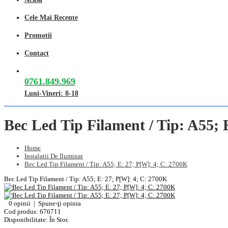
Cele Mai Recente
Promotii
Contact
0761.849.969
Luni-Vineri: 8-18
Bec Led Tip Filament / Tip: A55; 
Home
Instalatii De Iluminat
Bec Led Tip Filament / Tip: A55; E: 27; P[W]: 4; C: 2700K
Bec Led Tip Filament / Tip: A55; E: 27; P[W]: 4; C: 2700K
0 opinii
|
Spune-ţi opinia
Cod produs:
676711
Disponibilitate:
În Stoc