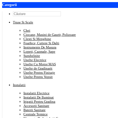
Categorii
Truse Si Scule
Chei
Ciocane, Masini de Gaurit, Polizoare
Clesti Si Menghine
Foarfece, Cuttere Si Dalti
Instrumente De Masura
Lopeti, Cazmale, Sape
Surubelnite
Unelte Electrice
Unelte Cu Motor MAS
Unelte de Gradinarit
Unelte Pentru Finisaje
Unelte Pentru Vopsit
Instalatii
Instalatii Electrice
Instalatii De Iluminat
Irigatii Pentru Gradina
Accesorii Sanitare
Baterii Sanitare
Centrale Termice