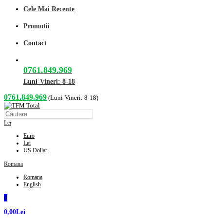
Cele Mai Recente
Promotii
Contact
0761.849.969
Luni-Vineri: 8-18
0761.849.969
(Luni-Vineri: 8-18)
Lei
Euro
Lei
US Dollar
Romana
Romana
English
0
0,00Lei