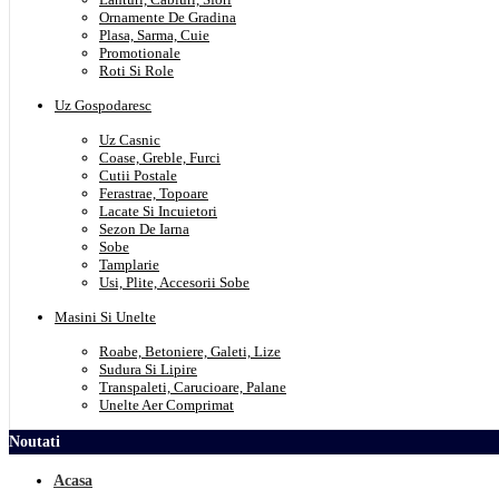
Ornamente De Gradina
Plasa, Sarma, Cuie
Promotionale
Roti Si Role
Uz Gospodaresc
Uz Casnic
Coase, Greble, Furci
Cutii Postale
Ferastrae, Topoare
Lacate Si Incuietori
Sezon De Iarna
Sobe
Tamplarie
Usi, Plite, Accesorii Sobe
Masini Si Unelte
Roabe, Betoniere, Galeti, Lize
Sudura Si Lipire
Transpaleti, Carucioare, Palane
Unelte Aer Comprimat
Noutati
Acasa