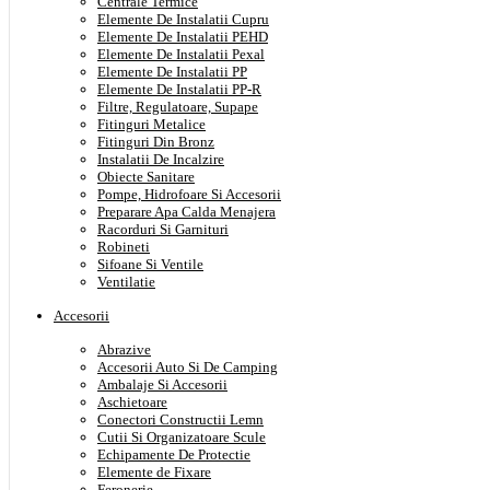
Centrale Termice
Elemente De Instalatii Cupru
Elemente De Instalatii PEHD
Elemente De Instalatii Pexal
Elemente De Instalatii PP
Elemente De Instalatii PP-R
Filtre, Regulatoare, Supape
Fitinguri Metalice
Fitinguri Din Bronz
Instalatii De Incalzire
Obiecte Sanitare
Pompe, Hidrofoare Si Accesorii
Preparare Apa Calda Menajera
Racorduri Si Garnituri
Robineti
Sifoane Si Ventile
Ventilatie
Accesorii
Abrazive
Accesorii Auto Si De Camping
Ambalaje Si Accesorii
Aschietoare
Conectori Constructii Lemn
Cutii Si Organizatoare Scule
Echipamente De Protectie
Elemente de Fixare
Feronerie