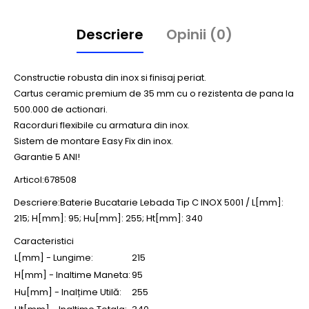
Descriere
Opinii (0)
Constructie robusta din inox si finisaj periat.
Cartus ceramic premium de 35 mm cu o rezistenta de pana la
500.000 de actionari.
Racorduri flexibile cu armatura din inox.
Sistem de montare Easy Fix din inox.
Garantie 5 ANI!
Articol:678508
Descriere:Baterie Bucatarie Lebada Tip C INOX 5001 / L[mm]:
215; H[mm]: 95; Hu[mm]: 255; Ht[mm]: 340
Caracteristici
L[mm] - Lungime:
215
H[mm] - Inaltime Maneta:
95
Hu[mm] - Inalțime Utilă:
255