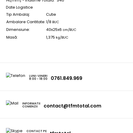
Ht[mm] - Inaltime Totala:
340
Date Logistice
Tip Ambalaj:
Cutie
Ambalare Cantitate:
1/8
BUC
Dimensiune:
40x25x6
cm/BUC
Masă:
1,375
kg/BUC
LUNI-VINERI
0761.849.969
8:00 - 18:00
INFORMATII
contact@tfmtotal.com
COMENZII
CONTACT PE