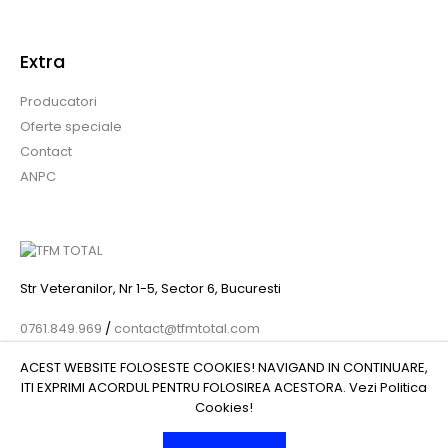
Extra
Producatori
Oferte speciale
Contact
ANPC
Str Veteranilor, Nr 1-5, Sector 6, Bucuresti
0761.849.969
/
contact@tfmtotal.com
ACEST WEBSITE FOLOSESTE COOKIES! NAVIGAND IN CONTINUARE,
ITI EXPRIMI ACORDUL PENTRU FOLOSIREA ACESTORA. Vezi
Politica
Cookies
!
© 2022 TFM GLOBAL IMPEX SRL , CIF: 41247203 | Nr. reg.: