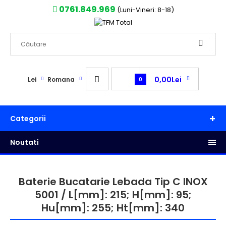
0761.849.969
(Luni-Vineri: 8-18)
0,00Lei
Lei
Romana
0
Categorii
Noutati
Baterie Bucatarie Lebada Tip C INOX
5001 / L[mm]: 215; H[mm]: 95;
Hu[mm]: 255; Ht[mm]: 340